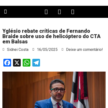
PÁGINA PRINCIPAL
Yglésio rebate críticas de Fernando
Braide sobre uso de helicóptero do CTA
em Balsas
Sidnei Costa
16/05/2025
Deixe um comentário!
Facebook
X
WhatsApp
Telegram