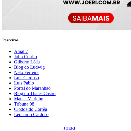
Parceiros
Atual 7
John Cutrim
Gilberto Léda
Blog do Ludwig
Neto Ferreira
Luís Cardoso
Luís Pablo
Portal do Maranhão
Blog do Thales Castro
Matias Marinho
Tribuna 98
Clodoaldo Corrêa
Leonardo Cardoso
©
2026
Blog do Sidnei Costa
- Todos os Direitos Reservados | Desenvolvido
Por:
JOERI