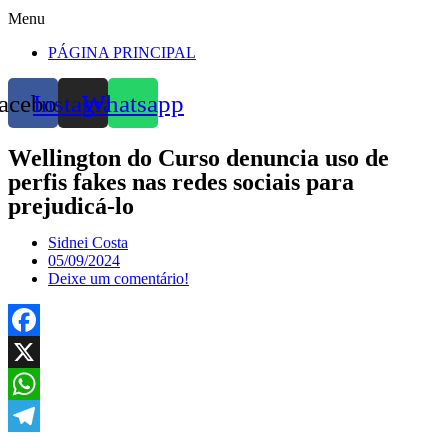
Menu
PÁGINA PRINCIPAL
acebook
Instagram
Whatsapp
Wellington do Curso denuncia uso de
perfis fakes nas redes sociais para
prejudicá-lo
Sidnei Costa
05/09/2024
Deixe um comentário!
Facebook
X
WhatsApp
Telegram