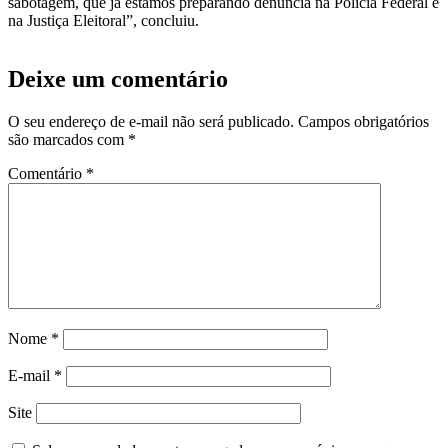
sabotagem, que já estamos preparando denúncia na Polícia Federal e
na Justiça Eleitoral”, concluiu.
Deixe um comentário
O seu endereço de e-mail não será publicado.
Campos obrigatórios
são marcados com
*
Comentário
*
Nome
*
E-mail
*
Site