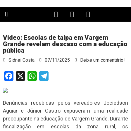
PÁGINA PRINCIPAL
Vídeo: Escolas de taipa em Vargem
Grande revelam descaso com a educação
pública
Sidnei Costa
07/11/2025
Deixe um comentário!
Facebook
X
WhatsApp
Telegram
Denúncias recebidas pelos vereadores Jociedson
Aguiar e Júnior Castro expuseram uma realidade
preocupante na educação de Vargem Grande. Durante
fiscalização em escolas da zona rural, os