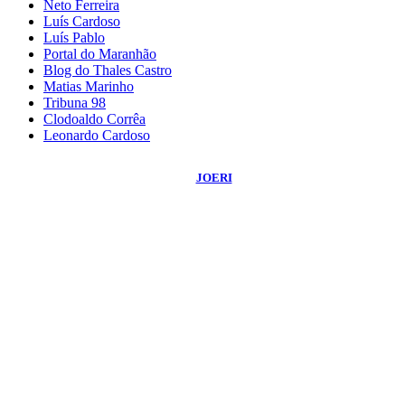
Neto Ferreira
Luís Cardoso
Luís Pablo
Portal do Maranhão
Blog do Thales Castro
Matias Marinho
Tribuna 98
Clodoaldo Corrêa
Leonardo Cardoso
©
2026
Blog do Sidnei Costa
- Todos os Direitos Reservados | Desenvolvido
Por:
JOERI