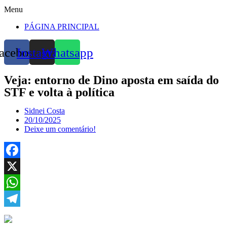
Menu
PÁGINA PRINCIPAL
acebook
Instagram
Whatsapp
Veja: entorno de Dino aposta em saída do
STF e volta à política
Sidnei Costa
20/10/2025
Deixe um comentário!
Facebook
X
WhatsApp
Telegram