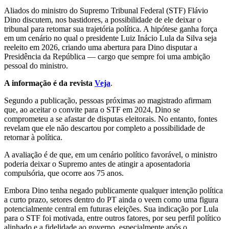
Aliados do ministro do Supremo Tribunal Federal (STF) Flávio
Dino discutem, nos bastidores, a possibilidade de ele deixar o
tribunal para retomar sua trajetória política. A hipótese ganha força
em um cenário no qual o presidente Luiz Inácio Lula da Silva seja
reeleito em 2026, criando uma abertura para Dino disputar a
Presidência da República — cargo que sempre foi uma ambição
pessoal do ministro.
A informação é da revista
Veja
.
Segundo a publicação, pessoas próximas ao magistrado afirmam
que, ao aceitar o convite para o STF em 2024, Dino se
comprometeu a se afastar de disputas eleitorais. No entanto, fontes
revelam que ele não descartou por completo a possibilidade de
retornar à política.
A avaliação é de que, em um cenário político favorável, o ministro
poderia deixar o Supremo antes de atingir a aposentadoria
compulsória, que ocorre aos 75 anos.
Embora Dino tenha negado publicamente qualquer intenção política
a curto prazo, setores dentro do PT ainda o veem como uma figura
potencialmente central em futuras eleições. Sua indicação por Lula
para o STF foi motivada, entre outros fatores, por seu perfil político
alinhado e a fidelidade ao governo, especialmente após o