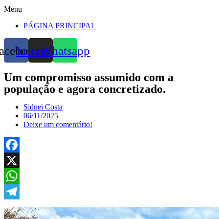
Menu
PÁGINA PRINCIPAL
acebook
Instagram
Whatsapp
Um compromisso assumido com a
população e agora concretizado.
Sidnei Costa
06/11/2025
Deixe um comentário!
Facebook
X
WhatsApp
Telegram