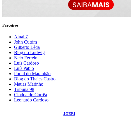
Parceiros
Atual 7
John Cutrim
Gilberto Léda
Blog do Ludwig
Neto Ferreira
Luís Cardoso
Luís Pablo
Portal do Maranhão
Blog do Thales Castro
Matias Marinho
Tribuna 98
Clodoaldo Corrêa
Leonardo Cardoso
©
2026
Blog do Sidnei Costa
- Todos os Direitos Reservados | Desenvolvido
Por:
JOERI