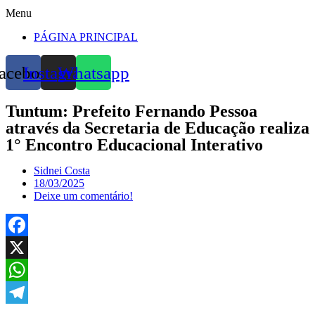
Menu
PÁGINA PRINCIPAL
acebook
Instagram
Whatsapp
Tuntum: Prefeito Fernando Pessoa
através da Secretaria de Educação realiza
1° Encontro Educacional Interativo
Sidnei Costa
18/03/2025
Deixe um comentário!
Facebook
X
WhatsApp
Telegram