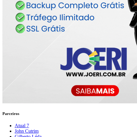
Parceiros
Atual 7
John Cutrim
Gilberto Léda