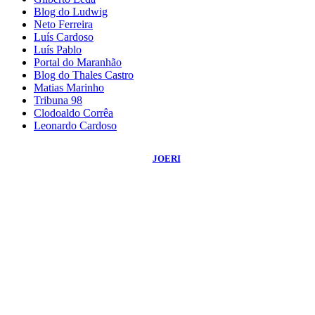
Blog do Ludwig
Neto Ferreira
Luís Cardoso
Luís Pablo
Portal do Maranhão
Blog do Thales Castro
Matias Marinho
Tribuna 98
Clodoaldo Corrêa
Leonardo Cardoso
©
2026
Blog do Sidnei Costa
- Todos os Direitos Reservados | Desenvolvido
Por:
JOERI