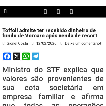
PÁGINA PRINCIPAL
Toffoli admite ter recebido dinheiro de
fundo de Vorcaro após venda de resort
Sidnei Costa
12/02/2026
Deixe um comentário!
Facebook
X
WhatsApp
Telegram
Ministro do STF explica que
valores são provenientes de
sua cota societária em
empresa familiar e afirma
que todas as operações