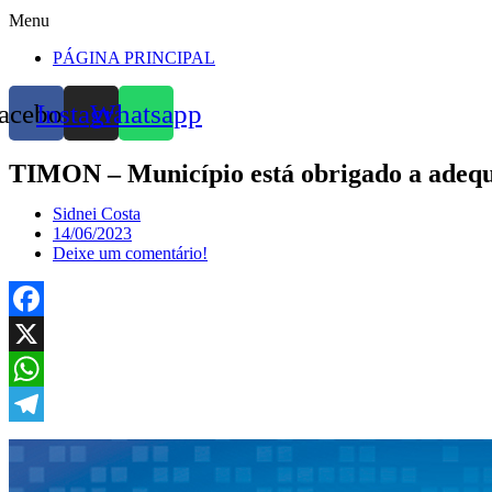
Menu
PÁGINA PRINCIPAL
acebook
Instagram
Whatsapp
TIMON – Município está obrigado a adequa
Sidnei Costa
14/06/2023
Deixe um comentário!
Facebook
X
WhatsApp
Telegram