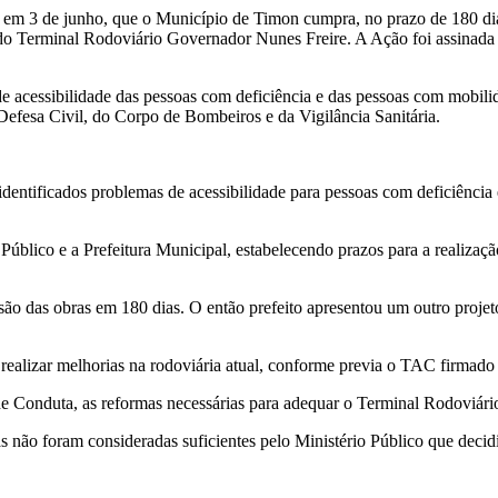
, em 3 de junho, que o Município de Timon cumpra, no prazo de 180 d
do Terminal Rodoviário Governador Nunes Freire. A Ação foi assinada 
e acessibilidade das pessoas com deficiência e das pessoas com mobili
Defesa Civil, do Corpo de Bombeiros e da Vigilância Sanitária.
 identificados problemas de acessibilidade para pessoas com deficiênci
úblico e a Prefeitura Municipal, estabelecendo prazos para a realizaç
lusão das obras em 180 dias. O então prefeito apresentou um outro proj
realizar melhorias na rodoviária atual, conforme previa o TAC firmado
 Conduta, as reformas necessárias para adequar o Terminal Rodoviário 
tivas não foram consideradas suficientes pelo Ministério Público que de