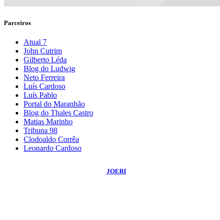
Parceiros
Atual 7
John Cutrim
Gilberto Léda
Blog do Ludwig
Neto Ferreira
Luís Cardoso
Luís Pablo
Portal do Maranhão
Blog do Thales Castro
Matias Marinho
Tribuna 98
Clodoaldo Corrêa
Leonardo Cardoso
©
2026
Blog do Sidnei Costa
- Todos os Direitos Reservados | Desenvolvido
Por:
JOERI