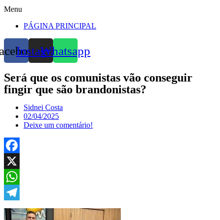
Menu
PÁGINA PRINCIPAL
acebook
Instagram
Whatsapp
Será que os comunistas vão conseguir
fingir que são brandonistas?
Sidnei Costa
02/04/2025
Deixe um comentário!
Facebook
X
WhatsApp
Telegram