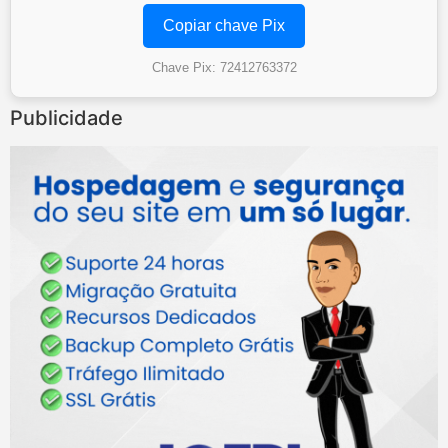
Copiar chave Pix
Chave Pix: 72412763372
Publicidade