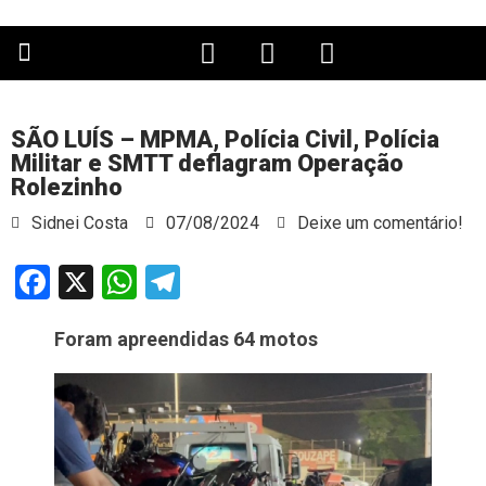
PÁGINA PRINCIPAL
SÃO LUÍS – MPMA, Polícia Civil, Polícia
Militar e SMTT deflagram Operação
Rolezinho
Sidnei Costa
07/08/2024
Deixe um comentário!
Facebook
X
WhatsApp
Telegram
Foram apreendidas 64 motos