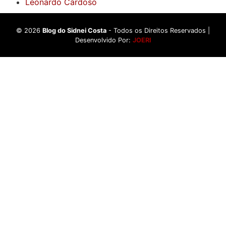
Leonardo Cardoso
©
2026
Blog do Sidnei Costa
- Todos os Direitos Reservados |
Desenvolvido Por:
JOERI