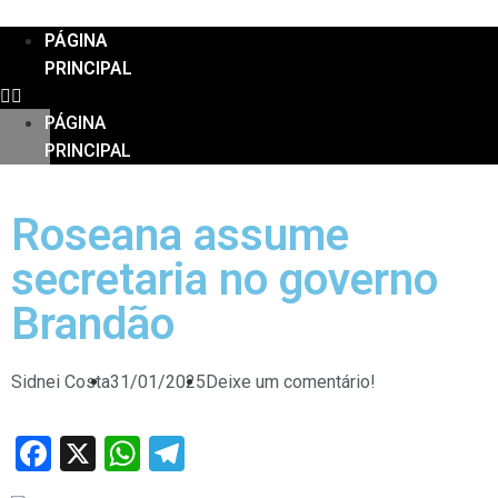
PÁGINA
PRINCIPAL
PÁGINA
PRINCIPAL
Roseana assume
secretaria no governo
Brandão
Sidnei Costa
31/01/2025
Deixe um comentário!
Facebook
X
WhatsApp
Telegram