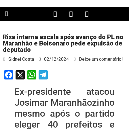
PÁGINA PRINCIPAL
Rixa interna escala após avanço do PL no
Maranhão e Bolsonaro pede expulsão de
deputado
Sidnei Costa
02/12/2024
Deixe um comentário!
Facebook
X
WhatsApp
Telegram
Ex-presidente atacou
Josimar Maranhãozinho
mesmo após o partido
eleger 40 prefeitos e