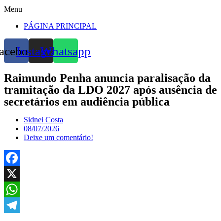
Menu
PÁGINA PRINCIPAL
acebook
Instagram
Whatsapp
Raimundo Penha anuncia paralisação da
tramitação da LDO 2027 após ausência de
secretários em audiência pública
Sidnei Costa
08/07/2026
Deixe um comentário!
Facebook
X
WhatsApp
Telegram