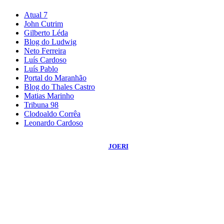
Atual 7
John Cutrim
Gilberto Léda
Blog do Ludwig
Neto Ferreira
Luís Cardoso
Luís Pablo
Portal do Maranhão
Blog do Thales Castro
Matias Marinho
Tribuna 98
Clodoaldo Corrêa
Leonardo Cardoso
©
2026
Blog do Sidnei Costa
- Todos os Direitos Reservados | Desenvolvido
Por:
JOERI