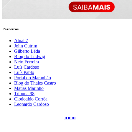
Parceiros
Atual 7
John Cutrim
Gilberto Léda
Blog do Ludwig
Neto Ferreira
Luís Cardoso
Luís Pablo
Portal do Maranhão
Blog do Thales Castro
Matias Marinho
Tribuna 98
Clodoaldo Corrêa
Leonardo Cardoso
©
2026
Blog do Sidnei Costa
- Todos os Direitos Reservados | Desenvolvido
Por:
JOERI