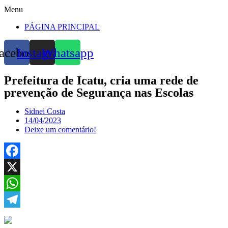
Menu
PÁGINA PRINCIPAL
acebook
Instagram
Whatsapp
Prefeitura de Icatu, cria uma rede de
prevenção de Segurança nas Escolas
Sidnei Costa
14/04/2023
Deixe um comentário!
Facebook
X
WhatsApp
Telegram