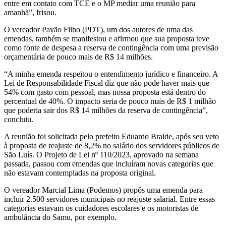
entre em contato com TCE e o MP mediar uma reunião para
amanhã”, frisou.
O vereador Pavão Filho (PDT), um dos autores de uma das
emendas, também se manifestou e afirmou que sua proposta teve
como fonte de despesa a reserva de contingência com uma previsão
orçamentária de pouco mais de R$ 14 milhões.
“A minha emenda respeitou o entendimento jurídico e financeiro. A
Lei de Responsabilidade Fiscal diz que não pode haver mais que
54% com gasto com pessoal, mas nossa proposta está dentro do
percentual de 40%. O impacto seria de pouco mais de R$ 1 milhão
que poderia sair dos R$ 14 milhões da reserva de contingência”,
concluiu.
A reunião foi solicitada pelo prefeito Eduardo Braide, após seu veto
à proposta de reajuste de 8,2% no salário dos servidores públicos de
São Luís. O Projeto de Lei nº 110/2023, aprovado na semana
passada, passou com emendas que incluíram novas categorias que
não estavam contempladas na proposta original.
O vereador Marcial Lima (Podemos) propôs uma emenda para
incluir 2.500 servidores municipais no reajuste salarial. Entre essas
categorias estavam os cuidadores escolares e os motoristas de
ambulância do Samu, por exemplo.