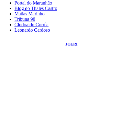
Portal do Maranhão
Blog do Thales Castro
Matias Marinho
Tribuna 98
Clodoaldo Corrêa
Leonardo Cardoso
©
2026
Blog do Sidnei Costa
- Todos os Direitos Reservados | Desenvolvido
Por:
JOERI