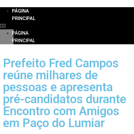
PÁGINA
PRINCIPAL
PÁGINA
PRINCIPAL
Prefeito Fred Campos
reúne milhares de
pessoas e apresenta
pré-candidatos durante
Encontro com Amigos
em Paço do Lumiar