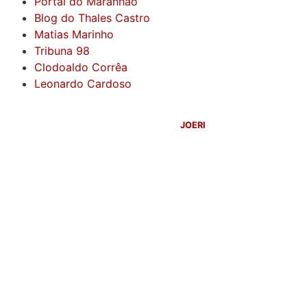
Portal do Maranhão
Blog do Thales Castro
Matias Marinho
Tribuna 98
Clodoaldo Corrêa
Leonardo Cardoso
©
2026
Blog do Sidnei Costa
- Todos os Direitos Reservados |
Desenvolvido Por:
JOERI