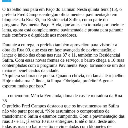
Telegram
O trabalho não para em Paço do Lumiar. Nesta quinta-feira (15), o
prefeito Fred Campos entregou oficialmente a pavimentação em
bloquetes da Rua 35, no Residencial Safira, como parte do
programa Pavimenta Paço. A via, que antes era tomada por poeira e
lama, agora está completamente pavimentada e pronta para garantir
mais conforto e dignidade aos moradores.
Durante a entrega, o prefeito também aproveitou para vistoriar a
obra da Rua 09, que está em fase avançada de pavimentação, e
lançar o início das obras nas ruas 37 e 11, também no Residencial
Safira. Com essas novas frentes de serviço, o bairro chega a 10 ruas
contempladas com o programa Pavimenta Paço, tornando-se um dos
maiores beneficiados da cidade.
“Aqui era só buraco e poeira. Quando chovia, era lama até o joelho.
Hoje minha rua tá linda, tá limpa. Obrigada, prefeito! A gente
esperou muito por isso.”
— comemorou Márcia Fernanda, dona de casa e moradora da Rua
35.
O prefeito Fred Campos destacou que os investimentos no Safira
não vão parar por aqui, “Nós assumimos o compromisso de
transformar o Safira e estamos cumprindo. Com a pavimentação das
ruas 37 e 11, já serão 10 ruas entregues. E até o final deste ano,
todas as ruas do bairro serão pavimentadas com bloquetes de