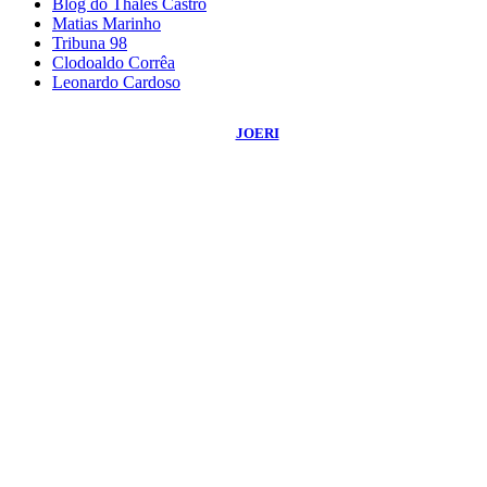
Blog do Thales Castro
Matias Marinho
Tribuna 98
Clodoaldo Corrêa
Leonardo Cardoso
©
2026
Blog do Sidnei Costa
- Todos os Direitos Reservados | Desenvolvido
Por:
JOERI