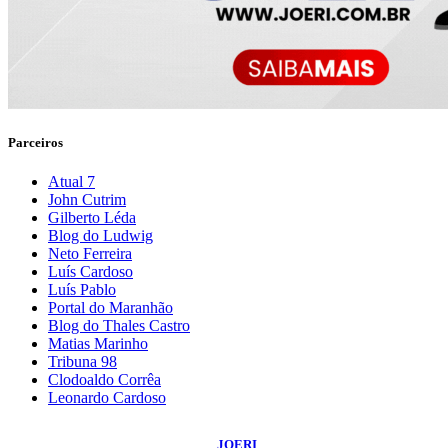
Parceiros
Atual 7
John Cutrim
Gilberto Léda
Blog do Ludwig
Neto Ferreira
Luís Cardoso
Luís Pablo
Portal do Maranhão
Blog do Thales Castro
Matias Marinho
Tribuna 98
Clodoaldo Corrêa
Leonardo Cardoso
©
2026
Blog do Sidnei Costa
- Todos os Direitos Reservados | Desenvolvido
Por:
JOERI