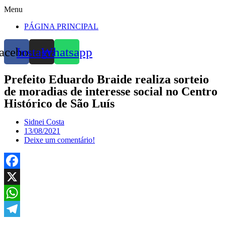
Menu
PÁGINA PRINCIPAL
acebook
Instagram
Whatsapp
Prefeito Eduardo Braide realiza sorteio
de moradias de interesse social no Centro
Histórico de São Luís
Sidnei Costa
13/08/2021
Deixe um comentário!
Facebook
X
WhatsApp
Telegram