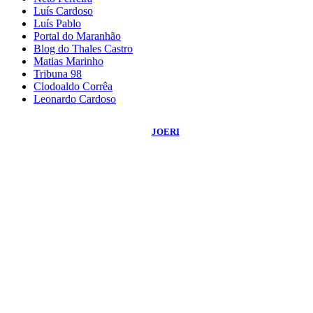
Luís Cardoso
Luís Pablo
Portal do Maranhão
Blog do Thales Castro
Matias Marinho
Tribuna 98
Clodoaldo Corrêa
Leonardo Cardoso
©
2026
Blog do Sidnei Costa
- Todos os Direitos Reservados | Desenvolvido
Por:
JOERI