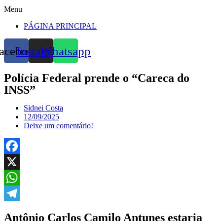
Menu
PÁGINA PRINCIPAL
acebook
Instagram
Whatsapp
Polícia Federal prende o “Careca do
INSS”
Sidnei Costa
12/09/2025
Deixe um comentário!
Facebook
X
WhatsApp
Telegram
Antônio Carlos Camilo Antunes estaria