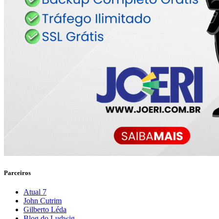
Parceiros
Atual 7
John Cutrim
Gilberto Léda
Blog do Ludwig