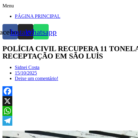
Menu
PÁGINA PRINCIPAL
acebook
Instagram
Whatsapp
POLÍCIA CIVIL RECUPERA 11 TONE
RECEPTAÇÃO EM SÃO LUÍS
Sidnei Costa
15/10/2025
Deixe um comentário!
Facebook
X
WhatsApp
Telegram