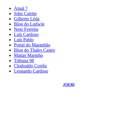
Atual 7
John Cutrim
Gilberto Léda
Blog do Ludwig
Neto Ferreira
Luís Cardoso
Luís Pablo
Portal do Maranhão
Blog do Thales Castro
Matias Marinho
Tribuna 98
Clodoaldo Corrêa
Leonardo Cardoso
©
2026
Blog do Sidnei Costa
- Todos os Direitos Reservados | Desenvolvido
Por:
JOERI