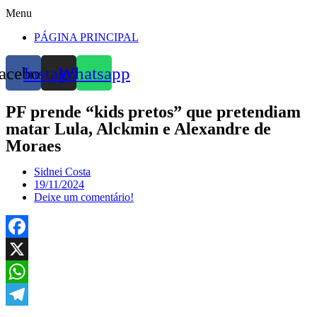
Menu
PÁGINA PRINCIPAL
acebook
Instagram
Whatsapp
PF prende “kids pretos” que pretendiam
matar Lula, Alckmin e Alexandre de
Moraes
Sidnei Costa
19/11/2024
Deixe um comentário!
Facebook
X
WhatsApp
Telegram