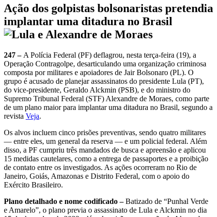
Ação dos golpistas bolsonaristas pretendia
implantar uma ditadura no Brasil
247 –
A Polícia Federal (PF) deflagrou, nesta terça-feira (19), a
Operação Contragolpe, desarticulando uma organização criminosa
composta por militares e apoiadores de Jair Bolsonaro (PL). O
grupo é acusado de planejar assassinatos do presidente Lula (PT),
do vice-presidente, Geraldo Alckmin (PSB), e do ministro do
Supremo Tribunal Federal (STF) Alexandre de Moraes, como parte
de um plano maior para implantar uma ditadura no Brasil, segundo a
revista
Veja
.
Os alvos incluem cinco prisões preventivas, sendo quatro militares
— entre eles, um general da reserva — e um policial federal. Além
disso, a PF cumpriu três mandados de busca e apreensão e aplicou
15 medidas cautelares, como a entrega de passaportes e a proibição
de contato entre os investigados. As ações ocorreram no Rio de
Janeiro, Goiás, Amazonas e Distrito Federal, com o apoio do
Exército Brasileiro.
Plano detalhado e nome codificado –
Batizado de “Punhal Verde
e Amarelo”, o plano previa o assassinato de Lula e Alckmin no dia