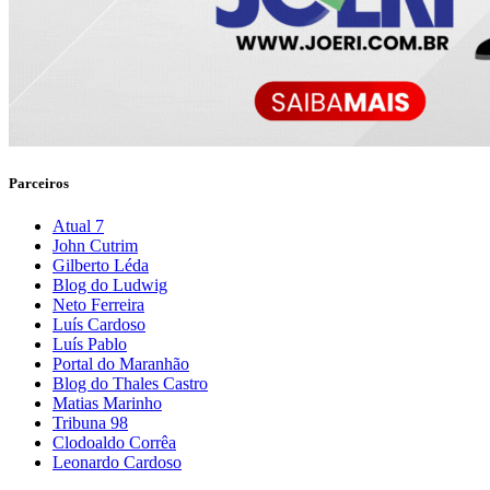
Parceiros
Atual 7
John Cutrim
Gilberto Léda
Blog do Ludwig
Neto Ferreira
Luís Cardoso
Luís Pablo
Portal do Maranhão
Blog do Thales Castro
Matias Marinho
Tribuna 98
Clodoaldo Corrêa
Leonardo Cardoso