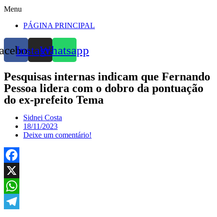
Menu
PÁGINA PRINCIPAL
acebook
Instagram
Whatsapp
Pesquisas internas indicam que Fernando
Pessoa lidera com o dobro da pontuação
do ex-prefeito Tema
Sidnei Costa
18/11/2023
Deixe um comentário!
Facebook
X
WhatsApp
Telegram