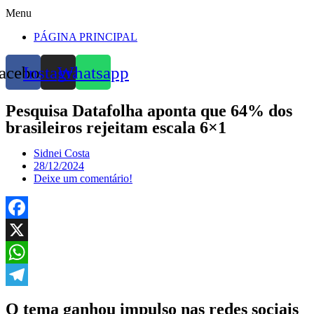
Menu
PÁGINA PRINCIPAL
acebook
Instagram
Whatsapp
Pesquisa Datafolha aponta que 64% dos
brasileiros rejeitam escala 6×1
Sidnei Costa
28/12/2024
Deixe um comentário!
Facebook
X
WhatsApp
Telegram
O tema ganhou impulso nas redes sociais