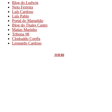
Blog do Ludwig
Neto Ferreira
Luís Cardoso
Luís Pablo
Portal do Maranhão
Blog do Thales Castro
Matias Marinho
Tribuna 98
Clodoaldo Corrêa
Leonardo Cardoso
©
2026
Blog do Sidnei Costa
- Todos os Direitos Reservados | Desenvolvido
Por:
JOERI