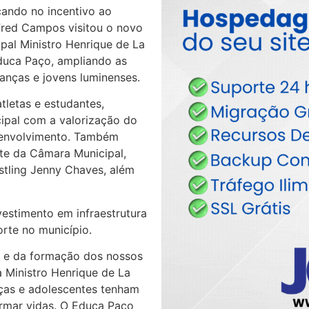
ando no incentivo ao
o Fred Campos visitou o novo
pal Ministro Henrique de La
duca Paço, ampliando as
anças e jovens luminenses.
tletas e estudantes,
ipal com a valorização do
senvolvimento. Também
te da Câmara Municipal,
stling Jenny Chaves, além
estimento em infraestrutura
rte no município.
o e da formação dos nossos
 Ministro Henrique de La
ças e adolescentes tenham
rmar vidas. O Educa Paço