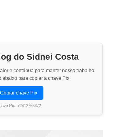
log do Sidnei Costa
lor e contribua para manter nosso trabalho.
 abaixo para copiar a chave Pix.
Copiar chave Pix
have Pix: 72412763372