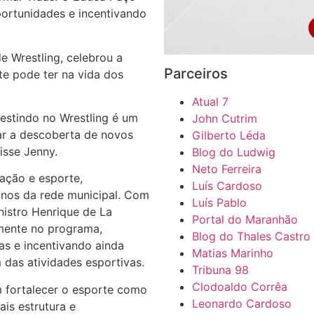
portunidades e incentivando
 Wrestling, celebrou a
Parceiros
rte pode ter na vida dos
Atual 7
estindo no Wrestling é um
John Cutrim
tar a descoberta de novos
Gilberto Léda
isse Jenny.
Blog do Ludwig
Neto Ferreira
ação e esporte,
Luís Cardoso
unos da rede municipal. Com
Luís Pablo
istro Henrique de La
Portal do Maranhão
lmente no programa,
Blog do Thales Castro
as e incentivando ainda
Matias Marinho
 das atividades esportivas.
Tribuna 98
Clodoaldo Corrêa
 fortalecer o esporte como
Leonardo Cardoso
is estrutura e