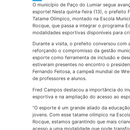
O município de Paço do Lumiar segue avanç
Telegram
esporte! Nesta quinta-feira (13), o prefeit
Tatame Olímpico, montado na Escola Munici
Rocque, que passa a integrar o programa E
modalidades esportivas disponíveis para cri
Durante a visita, o prefeito conversou com a
reforçando o compromisso da gestão munic
esporte como ferramenta de inclusão e de
estiveram presentes no encontro o presiden
Fernando Feitosa, a campeã mundial de Wre
de professores e alunos.
Fred Campos destacou a importância do inv
esportiva e na ampliação do acesso ao espo
“O esporte é um grande aliado da educaçã
jovens. Com esse tatame olímpico na Escola
Rocque, estamos garantindo que mais crian
acesso a uma modalidade que pode transfo