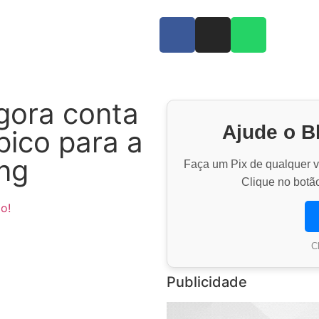
gora conta
Ajude o B
ico para a
ing
Faça um Pix de qualquer va
Clique no botão
o!
C
Publicidade