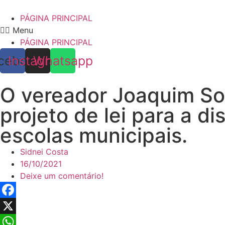
Skip
to
PÁGINA PRINCIPAL
content
Menu
PÁGINA PRINCIPAL
cebook
Instagram
Whatsapp
O vereador Joaquim Sou
projeto de lei para a d
escolas municipais.
Sidnei Costa
16/10/2021
Deixe um comentário!
Facebook
X