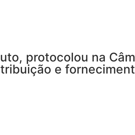
to, protocolou na Câma
istribuição e fornecime