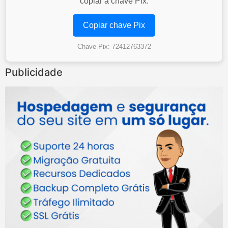
copiar a chave Pix.
Copiar chave Pix
Chave Pix: 72412763372
Publicidade