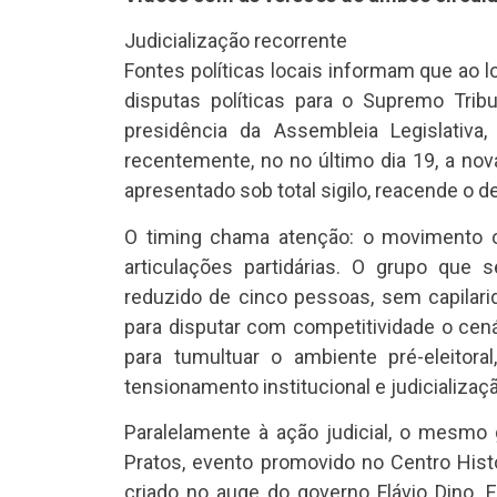
Judicialização recorrente
Fontes políticas locais informam que ao 
disputas políticas para o Supremo Tribu
presidência da Assembleia Legislativ
recentemente, no no último dia 19, a no
apresentado sob total sigilo, reacende o d
O timing chama atenção: o movimento oc
articulações partidárias. O grupo que
reduzido de cinco pessoas, sem capilarida
para disputar com competitividade o cen
para tumultuar o ambiente pré-eleitora
tensionamento institucional e judicializaç
Paralelamente à ação judicial, o mesmo 
Pratos, evento promovido no Centro Histó
criado no auge do governo Flávio Dino.