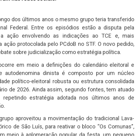
longo dos últimos anos o mesmo grupo teria transferido
nal Federal. Entre os episódios estão a disputa pela
a, a ação envolvendo as indicações ao TCE e, mais
va ação protocolada pelo PCdoB no STF. O novo pedido,
ebate sobre judicialização como estratégia política.
orre em meio a definições do calendário eleitoral e
 se autodenomina dinista é composto por um núcleo
de político-eleitoral robusta ou estrutura consolidada
ário de 2026. Ainda assim, segundo fontes, tem atuado
l, repetindo estratégia adotada nos últimos anos de
ão.
grupo aproveitou a movimentação do tradicional Lava-
rico de São Luís, para reativar o bloco “Os Comunas”,
 Em meio à aglomeração popular da festa, um pequeno