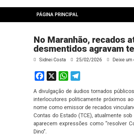
PÁGINA PRINCIPAL
No Maranhão, recados atr
desmentidos agravam te
Sidnei Costa
25/02/2026
Deixe um 
Facebook
X
WhatsApp
Telegram
A divulgação de áudios tornados público
interlocutores politicamente próximos ao
nome como emissor de recados vinculando 
Contas do Estado (TCE), atualmente sob s
aparecem expressões como “resolver Colin
Dino”.