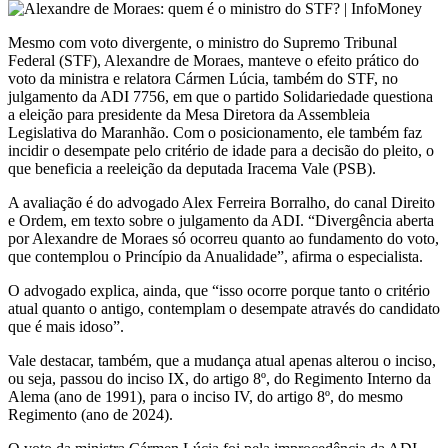
Mesmo com voto divergente, o ministro do Supremo Tribunal
Federal (STF), Alexandre de Moraes, manteve o efeito prático do
voto da ministra e relatora Cármen Lúcia, também do STF, no
julgamento da ADI 7756, em que o partido Solidariedade questiona
a eleição para presidente da Mesa Diretora da Assembleia
Legislativa do Maranhão. Com o posicionamento, ele também faz
incidir o desempate pelo critério de idade para a decisão do pleito, o
que beneficia a reeleição da deputada Iracema Vale (PSB).
A avaliação é do advogado Alex Ferreira Borralho, do canal Direito
e Ordem, em texto sobre o julgamento da ADI. “Divergência aberta
por Alexandre de Moraes só ocorreu quanto ao fundamento do voto,
que contemplou o Princípio da Anualidade”, afirma o especialista.
O advogado explica, ainda, que “isso ocorre porque tanto o critério
atual quanto o antigo, contemplam o desempate através do candidato
que é mais idoso”.
Vale destacar, também, que a mudança atual apenas alterou o inciso,
ou seja, passou do inciso IX, do artigo 8º, do Regimento Interno da
Alema (ano de 1991), para o inciso IV, do artigo 8º, do mesmo
Regimento (ano de 2024).