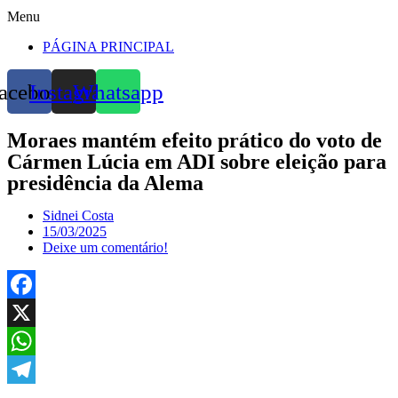
Menu
PÁGINA PRINCIPAL
acebook
Instagram
Whatsapp
Moraes mantém efeito prático do voto de
Cármen Lúcia em ADI sobre eleição para
presidência da Alema
Sidnei Costa
15/03/2025
Deixe um comentário!
Facebook
X
WhatsApp
Telegram