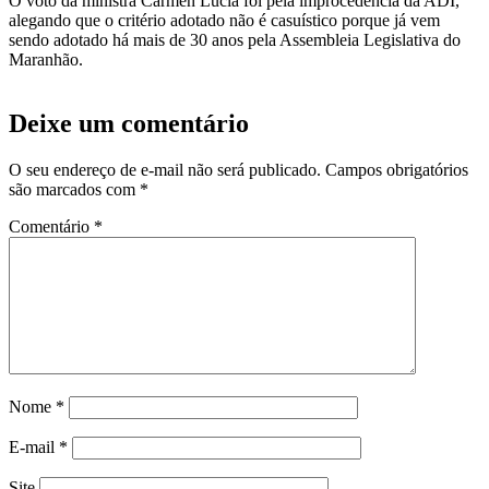
O voto da ministra Cármen Lúcia foi pela improcedência da ADI,
alegando que o critério adotado não é casuístico porque já vem
sendo adotado há mais de 30 anos pela Assembleia Legislativa do
Maranhão.
Deixe um comentário
O seu endereço de e-mail não será publicado.
Campos obrigatórios
são marcados com
*
Comentário
*
Nome
*
E-mail
*
Site