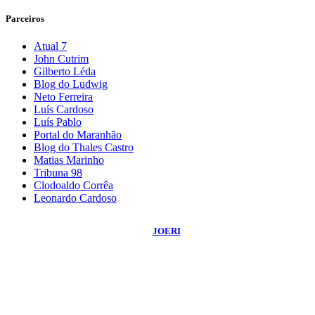
Parceiros
Atual 7
John Cutrim
Gilberto Léda
Blog do Ludwig
Neto Ferreira
Luís Cardoso
Luís Pablo
Portal do Maranhão
Blog do Thales Castro
Matias Marinho
Tribuna 98
Clodoaldo Corrêa
Leonardo Cardoso
©
2026
Blog do Sidnei Costa
- Todos os Direitos Reservados | Desenvolvido
Por:
JOERI