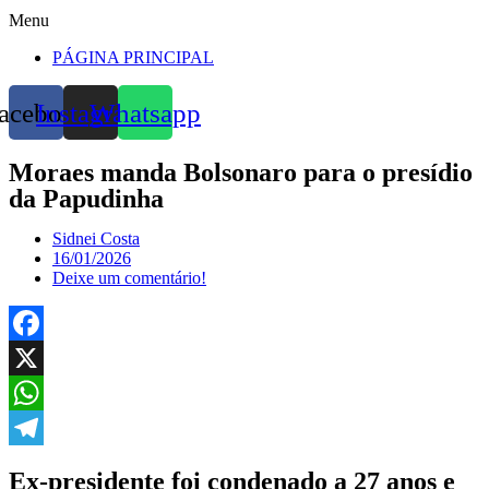
Menu
PÁGINA PRINCIPAL
acebook
Instagram
Whatsapp
Moraes manda Bolsonaro para o presídio
da Papudinha
Sidnei Costa
16/01/2026
Deixe um comentário!
Facebook
X
WhatsApp
Telegram
Ex-presidente foi condenado a 27 anos e