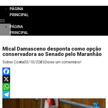
PÁGINA
PRINCIPAL
PÁGINA
PRINCIPAL
Mical Damasceno desponta como opção
conservadora ao Senado pelo Maranhão
Sidnei Costa
03/10/2025
Deixe um comentário!
Facebook
X
WhatsApp
Telegram