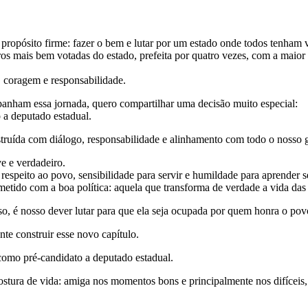
ropósito firme: fazer o bem e lutar por um estado onde todos tenham v
s mais bem votadas do estado, prefeita por quatro vezes, com a maior 
, coragem e responsabilidade.
anham essa jornada, quero compartilhar uma decisão muito especial:
a deputado estadual.
truída com diálogo, responsabilidade e alinhamento com todo o nosso g
e e verdadeiro.
espeito ao povo, sensibilidade para servir e humildade para aprender 
tido com a boa política: aquela que transforma de verdade a vida das 
so, é nosso dever lutar para que ela seja ocupada por quem honra o povo,
te construir esse novo capítulo.
como pré-candidato a deputado estadual.
ostura de vida: amiga nos momentos bons e principalmente nos difíceis