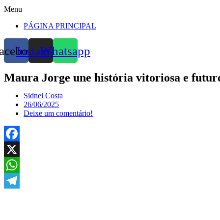
Menu
PÁGINA PRINCIPAL
acebook
Instagram
Whatsapp
Maura Jorge une história vitoriosa e futu
Sidnei Costa
26/06/2025
Deixe um comentário!
Facebook
X
WhatsApp
Telegram