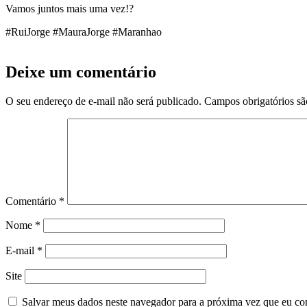
Vamos juntos mais uma vez!?
#RuiJorge #MauraJorge #Maranhao
Deixe um comentário
O seu endereço de e-mail não será publicado.
Campos obrigatórios s
Comentário
*
Nome
*
E-mail
*
Site
Salvar meus dados neste navegador para a próxima vez que eu co