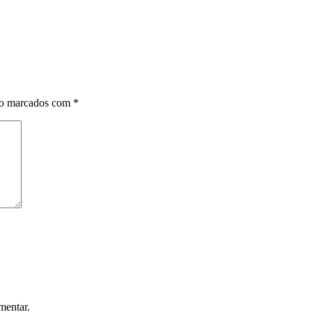
ão marcados com
*
mentar.