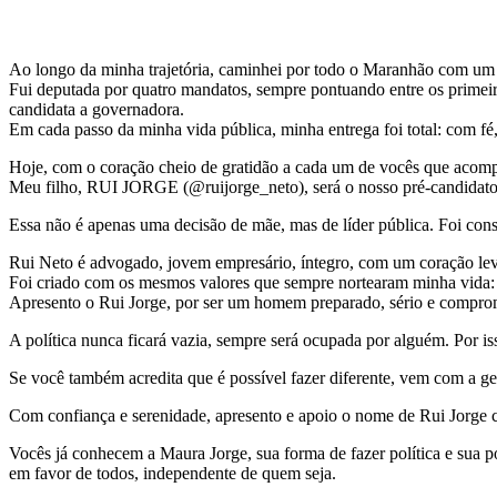
Ao longo da minha trajetória, caminhei por todo o Maranhão com um p
Fui deputada por quatro mandatos, sempre pontuando entre os primeiro
candidata a governadora.
Em cada passo da minha vida pública, minha entrega foi total: com fé
Hoje, com o coração cheio de gratidão a cada um de vocês que acomp
Meu filho, RUI JORGE (@ruijorge_neto), será o nosso pré-candidato 
Essa não é apenas uma decisão de mãe, mas de líder pública. Foi cons
Rui Neto é advogado, jovem empresário, íntegro, com um coração lev
Foi criado com os mesmos valores que sempre nortearam minha vida: r
Apresento o Rui Jorge, por ser um homem preparado, sério e comprome
A política nunca ficará vazia, sempre será ocupada por alguém. Por is
Se você também acredita que é possível fazer diferente, vem com a gen
Com confiança e serenidade, apresento e apoio o nome de Rui Jorge 
Vocês já conhecem a Maura Jorge, sua forma de fazer política e sua p
em favor de todos, independente de quem seja.