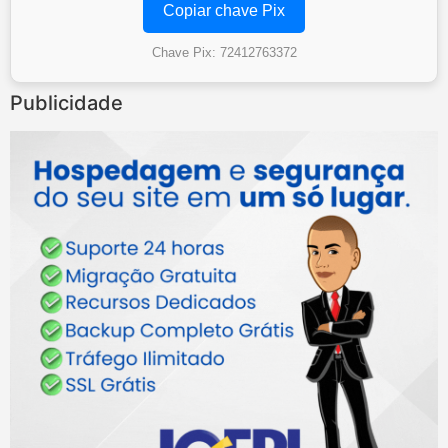
Copiar chave Pix
Chave Pix: 72412763372
Publicidade