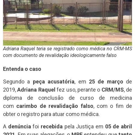
Adriana Raquel teria se registrado como médica no CRM-MS
com documento de revalidação ideologicamente falso
Entenda o caso
Segundo a
peça acusatória
, em
25 de março
de
2019,
Adriana Raquel
fez uso, perante o
CRM/MS
, de
diploma de conclusão de curso de medicina
com
carimbo de revalidação falso
, com o fim de
obter o registro para atuar como médica.
A
denúncia
foi
recebida
pela Justiça em
05 de abril
2021
. Em suas alegações, o
MPF
entendeu que
tanto