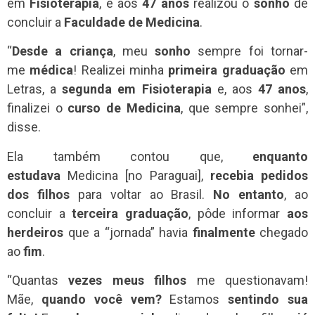
em
Fisioterapia
, e aos
47 anos
realizou o
sonho
de
concluir a
Faculdade de Medicina
.
“
Desde a criança
, meu
sonho
sempre foi tornar-
me
médica
! Realizei minha
primeira graduação
em
Letras, a
segunda em Fisioterapia
e, aos
47 anos
,
finalizei o
curso de Medicina
, que sempre sonhei”,
disse.
Ela também contou que,
enquanto
estudava
Medicina [no Paraguai],
recebia pedidos
dos filhos
para voltar ao Brasil.
No entanto
, ao
concluir a
terceira graduação
, pôde informar
aos
herdeiros
que a “jornada” havia
finalmente
chegado
ao
fim
.
“
Quantas
vezes meus filhos
me questionavam!
Mãe,
quando você vem?
Estamos
sentindo sua