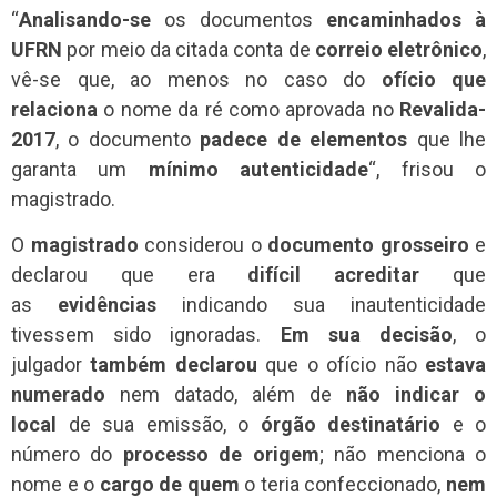
“
Analisando-se
os documentos
encaminhados à
UFRN
por meio da citada conta de
correio eletrônico
,
vê-se que, ao menos no caso do
ofício que
relaciona
o nome da ré como aprovada no
Revalida-
2017
, o documento
padece de elementos
que lhe
garanta um
mínimo autenticidade
“, frisou o
magistrado.
O
magistrado
considerou o
documento grosseiro
e
declarou que era
difícil acreditar
que
as
evidências
indicando sua inautenticidade
tivessem sido ignoradas.
Em sua decisão
, o
julgador
também declarou
que o ofício não
estava
numerado
nem datado, além de
não indicar o
local
de sua emissão, o
órgão destinatário
e o
número do
processo de origem
; não menciona o
nome e o
cargo de quem
o teria confeccionado,
nem