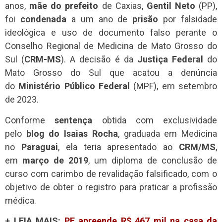
anos,
mãe do prefeito
de Caxias,
Gentil Neto
(PP),
foi
condenada
a um ano de
prisão
por falsidade
ideológica e uso de documento falso perante o
Conselho Regional de Medicina de Mato Grosso do
Sul (
CRM-MS
). A decisão é da
Justiça Federal
do
Mato Grosso do Sul que acatou a denúncia
do
Ministério Público Federal
(MPF), em setembro
de 2023.
Conforme
sentença
obtida com exclusividade
pelo
blog do Isaias Rocha
, graduada em Medicina
no
Paraguai
, ela teria apresentado ao
CRM/MS
,
em
março de 2019
, um diploma de conclusão de
curso com carimbo de revalidação falsificado, com o
objetivo de obter o registro para praticar a profissão
médica.
+ LEIA MAIS:
PF apreende R$ 467 mil na casa da