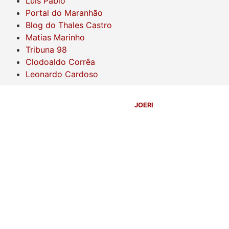
Luís Pablo
Portal do Maranhão
Blog do Thales Castro
Matias Marinho
Tribuna 98
Clodoaldo Corrêa
Leonardo Cardoso
©
2026
Blog do Sidnei Costa
- Todos os Direitos Reservados |
Desenvolvido Por:
JOERI