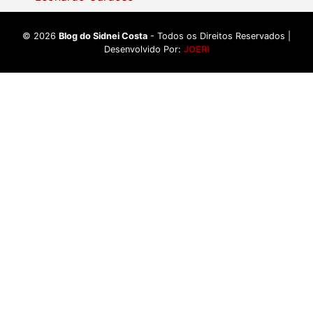
©
2026
Blog do Sidnei Costa
- Todos os Direitos Reservados |
Desenvolvido Por:
JOERI