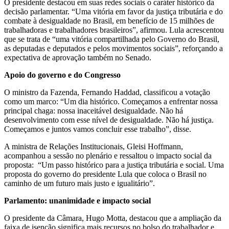
O presidente destacou em suas redes sociais o caráter histórico da
decisão parlamentar. “Uma vitória em favor da justiça tributária e do
combate à desigualdade no Brasil, em benefício de 15 milhões de
trabalhadoras e trabalhadores brasileiros”, afirmou. Lula acrescentou
que se trata de “uma vitória compartilhada pelo Governo do Brasil,
as deputadas e deputados e pelos movimentos sociais”, reforçando a
expectativa de aprovação também no Senado.
Apoio do governo e do Congresso
O ministro da Fazenda, Fernando Haddad, classificou a votação
como um marco: “Um dia histórico. Começamos a enfrentar nossa
principal chaga: nossa inaceitável desigualdade. Não há
desenvolvimento com esse nível de desigualdade. Não há justiça.
Começamos e juntos vamos concluir esse trabalho”, disse.
A ministra de Relações Institucionais, Gleisi Hoffmann,
acompanhou a sessão no plenário e ressaltou o impacto social da
proposta: “Um passo histórico para a justiça tributária e social. Uma
proposta do governo do presidente Lula que coloca o Brasil no
caminho de um futuro mais justo e igualitário”.
Parlamento: unanimidade e impacto social
O presidente da Câmara, Hugo Motta, destacou que a ampliação da
faixa de isenção significa mais recursos no bolso do trabalhador e