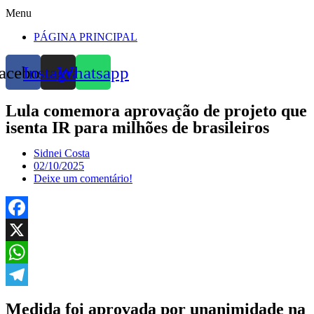
Menu
PÁGINA PRINCIPAL
acebook
Instagram
Whatsapp
Lula comemora aprovação de projeto que
isenta IR para milhões de brasileiros
Sidnei Costa
02/10/2025
Deixe um comentário!
Facebook
X
WhatsApp
Telegram
Medida foi aprovada por unanimidade na