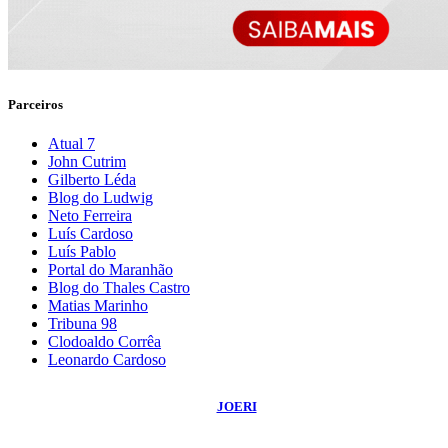
Parceiros
Atual 7
John Cutrim
Gilberto Léda
Blog do Ludwig
Neto Ferreira
Luís Cardoso
Luís Pablo
Portal do Maranhão
Blog do Thales Castro
Matias Marinho
Tribuna 98
Clodoaldo Corrêa
Leonardo Cardoso
©
2026
Blog do Sidnei Costa
- Todos os Direitos Reservados | Desenvolvido
Por:
JOERI