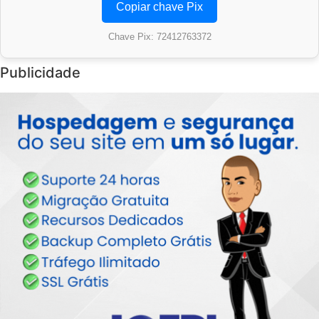
Copiar chave Pix
Chave Pix: 72412763372
Publicidade