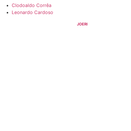
Clodoaldo Corrêa
Leonardo Cardoso
©
2026
Blog do Sidnei Costa
- Todos os Direitos Reservados |
Desenvolvido Por:
JOERI