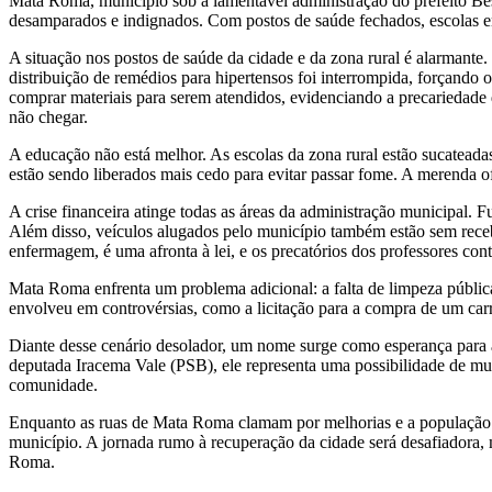
Mata Roma, município sob a lamentável administração do prefeito Besa
desamparados e indignados. Com postos de saúde fechados, escolas em
A situação nos postos de saúde da cidade e da zona rural é alarmant
distribuição de remédios para hipertensos foi interrompida, forçando o
comprar materiais para serem atendidos, evidenciando a precariedade
não chegar.
A educação não está melhor. As escolas da zona rural estão sucatead
estão sendo liberados mais cedo para evitar passar fome. A merenda o
A crise financeira atinge todas as áreas da administração municipal. 
Além disso, veículos alugados pelo município também estão sem recebe
enfermagem, é uma afronta à lei, e os precatórios dos professores co
Mata Roma enfrenta um problema adicional: a falta de limpeza públic
envolveu em controvérsias, como a licitação para a compra de um car
Diante desse cenário desolador, um nome surge como esperança para 
deputada Iracema Vale (PSB), ele representa uma possibilidade de m
comunidade.
Enquanto as ruas de Mata Roma clamam por melhorias e a população enf
município. A jornada rumo à recuperação da cidade será desafiadora, 
Roma.