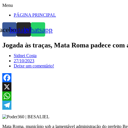
Menu
PÁGINA PRINCIPAL
acebook
Instagram
Whatsapp
Jogada às traças, Mata Roma padece com a 
Sidnei Costa
27/10/2023
Deixe um comentário!
Facebook
X
WhatsApp
Telegram
Mata Roma, município sob a lamentável administração do prefeito Besa