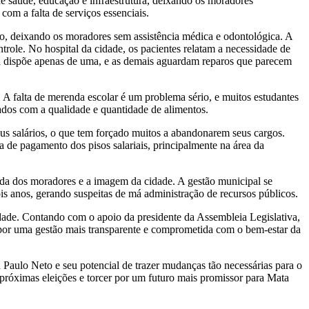
de saúde, educação e infraestrutura, deixando os moradores
om a falta de serviços essenciais.
to, deixando os moradores sem assistência médica e odontológica. A
ntrole. No hospital da cidade, os pacientes relatam a necessidade de
ora dispõe apenas de uma, e as demais aguardam reparos que parecem
A falta de merenda escolar é um problema sério, e muitos estudantes
ados com a qualidade e quantidade de alimentos.
seus salários, o que tem forçado muitos a abandonarem seus cargos.
 de pagamento dos pisos salariais, principalmente na área da
ida dos moradores e a imagem da cidade. A gestão municipal se
s anos, gerando suspeitas de má administração de recursos públicos.
dade. Contando com o apoio da presidente da Assembleia Legislativa,
 por uma gestão mais transparente e comprometida com o bem-estar da
 Paulo Neto e seu potencial de trazer mudanças tão necessárias para o
próximas eleições e torcer por um futuro mais promissor para Mata