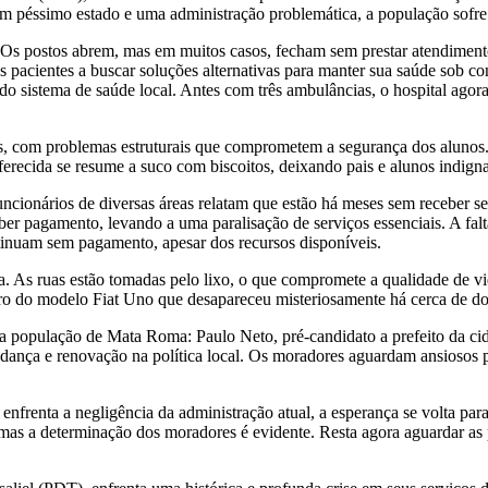
 péssimo estado e uma administração problemática, a população sofre c
e. Os postos abrem, mas em muitos casos, fecham sem prestar atendimen
s pacientes a buscar soluções alternativas para manter sua saúde sob co
 do sistema de saúde local. Antes com três ambulâncias, o hospital ag
as, com problemas estruturais que comprometem a segurança dos alunos. 
ferecida se resume a suco com biscoitos, deixando pais e alunos indign
Funcionários de diversas áreas relatam que estão há meses sem receber 
r pagamento, levando a uma paralisação de serviços essenciais. A falta
ntinuam sem pagamento, apesar dos recursos disponíveis.
a. As ruas estão tomadas pelo lixo, o que compromete a qualidade de v
ro do modelo Fiat Uno que desapareceu misteriosamente há cerca de doi
a população de Mata Roma: Paulo Neto, pré-candidato a prefeito da ci
udança e renovação na política local. Os moradores aguardam ansiosos
renta a negligência da administração atual, a esperança se volta para
mas a determinação dos moradores é evidente. Resta agora aguardar as 