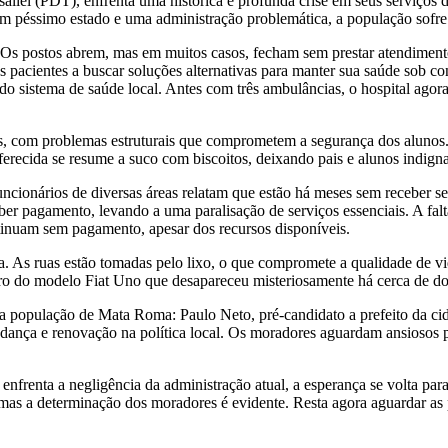
liel (PDT), enfrenta uma histórica e profunda crise em seus serviços 
 péssimo estado e uma administração problemática, a população sofre c
e. Os postos abrem, mas em muitos casos, fecham sem prestar atendimen
s pacientes a buscar soluções alternativas para manter sua saúde sob co
 do sistema de saúde local. Antes com três ambulâncias, o hospital ag
as, com problemas estruturais que comprometem a segurança dos alunos. 
ferecida se resume a suco com biscoitos, deixando pais e alunos indign
Funcionários de diversas áreas relatam que estão há meses sem receber 
r pagamento, levando a uma paralisação de serviços essenciais. A falta
ntinuam sem pagamento, apesar dos recursos disponíveis.
a. As ruas estão tomadas pelo lixo, o que compromete a qualidade de v
ro do modelo Fiat Uno que desapareceu misteriosamente há cerca de doi
a população de Mata Roma: Paulo Neto, pré-candidato a prefeito da ci
udança e renovação na política local. Os moradores aguardam ansiosos
renta a negligência da administração atual, a esperança se volta para
mas a determinação dos moradores é evidente. Resta agora aguardar as 