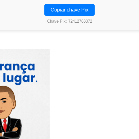
Copiar chave Pix
Chave Pix: 72412763372