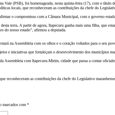
a Vale (PSB), foi homenageada, nesta quinta-feira (17), com o título 
olíticas locais, que reconheceram as contribuições da chefe do Legisla
firmar o compromisso com a Câmara Municipal, com o governo estadua
esta terra. A partir de agora, Itapecuru ganha mais uma filha, que est
des do nosso estado”, afirmou a deputada.
estará na Assembleia com os olhos e o coração voltados para o seu pov
ojetos e iniciativas que fortaleçam o desenvolvimento dos municípios m
e da Assembleia com Itapecuru-Mirim, cidade que passa a contar oficia
s, que reconheceram as contribuições da chefe do Legislativo maranhens
ão marcados com
*