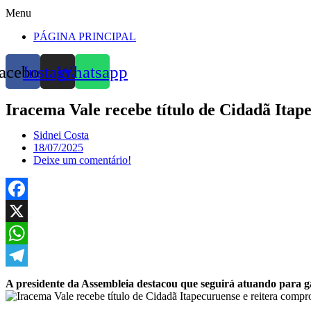
Menu
PÁGINA PRINCIPAL
acebook
Instagram
Whatsapp
Iracema Vale recebe título de Cidadã Ita
Sidnei Costa
18/07/2025
Deixe um comentário!
Facebook
X
WhatsApp
Telegram
A presidente da Assembleia destacou que seguirá atuando para ga