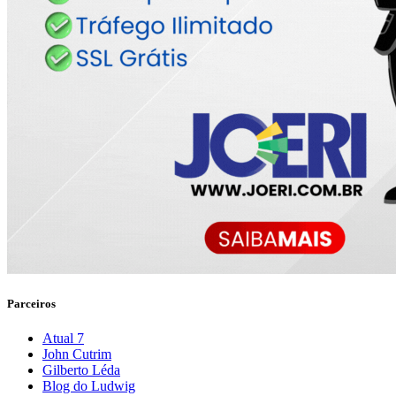
Parceiros
Atual 7
John Cutrim
Gilberto Léda
Blog do Ludwig