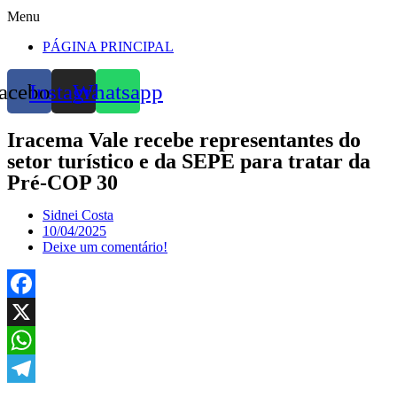
Menu
PÁGINA PRINCIPAL
acebook
Instagram
Whatsapp
Iracema Vale recebe representantes do
setor turístico e da SEPE para tratar da
Pré-COP 30
Sidnei Costa
10/04/2025
Deixe um comentário!
Facebook
X
WhatsApp
Telegram