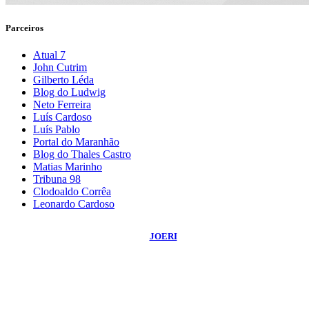
Parceiros
Atual 7
John Cutrim
Gilberto Léda
Blog do Ludwig
Neto Ferreira
Luís Cardoso
Luís Pablo
Portal do Maranhão
Blog do Thales Castro
Matias Marinho
Tribuna 98
Clodoaldo Corrêa
Leonardo Cardoso
©
2026
Blog do Sidnei Costa
- Todos os Direitos Reservados | Desenvolvido
Por:
JOERI