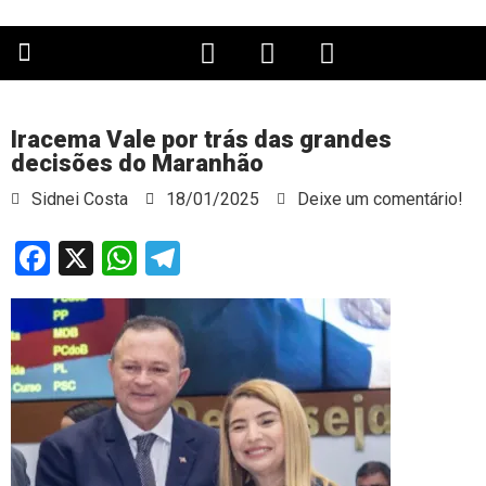
PÁGINA PRINCIPAL
Iracema Vale por trás das grandes
decisões do Maranhão
Sidnei Costa
18/01/2025
Deixe um comentário!
Facebook
X
WhatsApp
Telegram