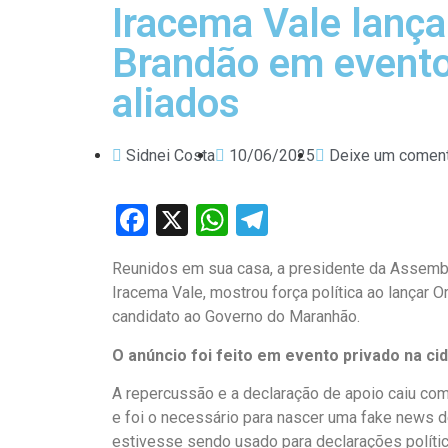
Iracema Vale lança
Brandão em event
aliados
Sidnei Costa
10/06/2025
Deixe um coment
Facebook
X
WhatsApp
Telegram
Reunidos em sua casa, a presidente da Assembl
Iracema Vale, mostrou força política ao lançar 
candidato ao Governo do Maranhão.
O anúncio foi feito em evento privado na c
A repercussão e a declaração de apoio caiu co
e foi o necessário para nascer uma fake news 
estivesse sendo usado para declarações política