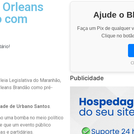
 Orleans
Ajude o B
o com
Faça um Pix de qualquer va
Clique no botão
ário!
C
Publicidade
eia Legislativa do Maranhão,
Orleans Brandão como pré-
idade de Urbano Santos
.
mo uma bomba no meio político
de que um evento público
s e partidárias.