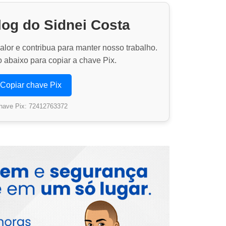
log do Sidnei Costa
lor e contribua para manter nosso trabalho.
 abaixo para copiar a chave Pix.
Copiar chave Pix
have Pix: 72412763372