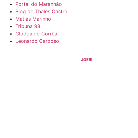
Portal do Maranhão
Blog do Thales Castro
Matias Marinho
Tribuna 98
Clodoaldo Corrêa
Leonardo Cardoso
©
2026
Blog do Sidnei Costa
- Todos os Direitos Reservados |
Desenvolvido Por:
JOERI