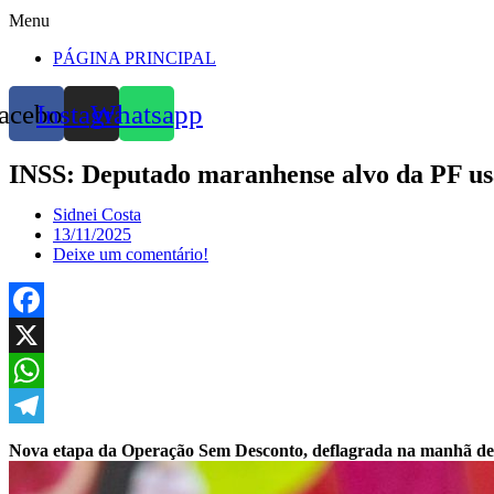
Menu
PÁGINA PRINCIPAL
acebook
Instagram
Whatsapp
INSS: Deputado maranhense alvo da PF us
Sidnei Costa
13/11/2025
Deixe um comentário!
Facebook
X
WhatsApp
Telegram
Nova etapa da Operação Sem Desconto, deflagrada na manhã dest