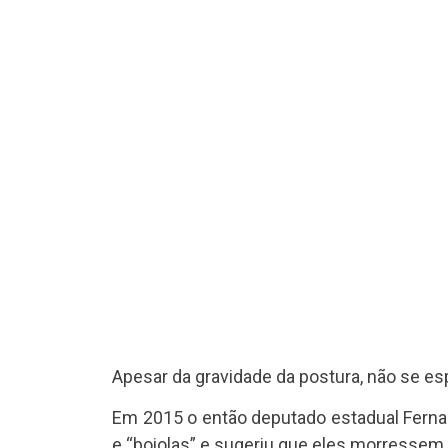
Apesar da gravidade da postura, não se es
Em 2015 o então deputado estadual Ferna
e “boiolas” e sugeriu que eles morressem