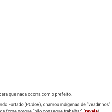
pera que nada ocorra com o prefeito.
ndo Furtado (PCdoB), chamou indígenas de “veadinhos”
 de fome porque “não consegue trabalhar” (
reveja
).