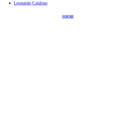
Leonardo Cardoso
©
2026
Blog do Sidnei Costa
- Todos os Direitos Reservados | Desenvolvido
Por:
JOERI