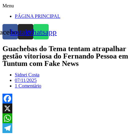
Menu
PÁGINA PRINCIPAL
acebook
Instagram
Whatsapp
Guachebas do Tema tentam atrapalhar
gestão vitoriosa do Fernando Pessoa em
Tuntum com Fake News
Sidnei Costa
07/11/2025
1 Comentário
Facebook
X
WhatsApp
Telegram