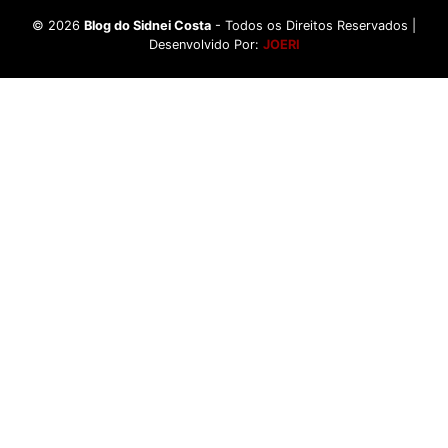
©
2026
Blog do Sidnei Costa
- Todos os Direitos Reservados |
Desenvolvido Por:
JOERI